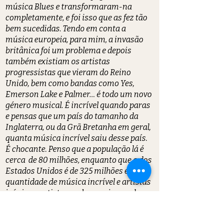
música Blues e transformaram-na
completamente, e foi isso que as fez tão
bem sucedidas. Tendo em conta a
música europeia, para mim, a invasão
britânica foi um problema e depois
também existiam os artistas
progressistas que vieram do Reino
Unido, bem como bandas como Yes,
Emerson Lake e Palmer… é todo um novo
género musical. É incrível quando paras
e pensas que um país do tamanho da
Inglaterra, ou da Grã Bretanha em geral,
quanta música incrível saiu desse país.
É chocante. Penso que a população lá é
cerca de 80 milhões, enquanto que a dos
Estados Unidos é de 325 milhões e a
quantidade de música incrível e artistas
icónicos, artistas rock, que vieram de
Inglaterra, comparando com os que
vieram dos Estados Unidos é de 3 para 1