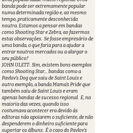
banda pode ser extremamente popular
numa determinada região e, ao mesmo
tempo, praticamente desconhecida
noutra. Estamos a pensar em bandas
como Shooting Star e Zebra, ao fazermos
estas observações. Se fosse empresário de
uma banda, o que faria para a ajudar a
entrar noutros mercados ou a alargar o
seu público?
JOHN ULETT: Sim, existem bons exemplos
como Shooting Star… bandas como a
Pavlov’s Dog que saiu de Saint Louis e
outro exemplo, a banda Mama’s Pride que
também saiu de Saint Louis e eram
apenas bandas de sucesso regional. E, na
maioria das vezes, quando isso
costumava acontecer era devido às
editoras não apoiarem o suficiente, de não
despenderem o dinheiro suficiente para
suportar os álbuns. É o caso do Pavlov’s