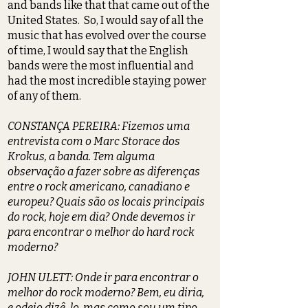
and bands like that that came out of the
United States. So, I would say of all the
music that has evolved over the course
of time, I would say that the English
bands were the most influential and
had the most incredible staying power
of any of them.
CONSTANÇA PEREIRA: Fizemos uma
entrevista com o Marc Storace dos
Krokus, a banda. Tem alguma
observação a fazer sobre as diferenças
entre o rock americano, canadiano e
europeu? Quais são os locais principais
do rock, hoje em dia? Onde devemos ir
para encontrar o melhor do hard rock
moderno?
JOHN ULETT: Onde ir para encontrar o
melhor do rock moderno? Bem, eu diria,
e odeio dizê-lo, mas como sou um tipo