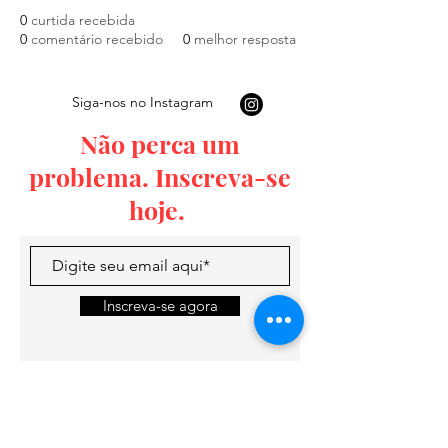
0
curtida recebida
0
comentário recebido
0
melhor resposta
Siga-nos no Instagram
Não perca um
problema. Inscreva-se
hoje.
Inscreva-se agora
Visite-nos em: Rua Condes de Torre
N.17 Ponte de Sor _cc781905