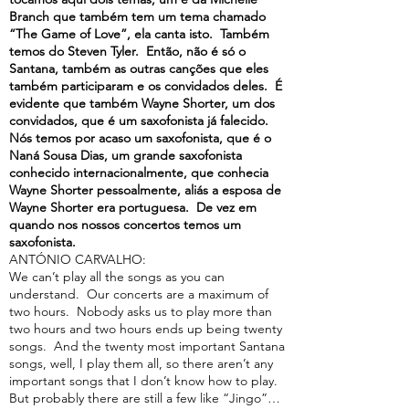
Branch que também tem um tema chamado
“The Game of Love”, ela canta isto. Também
temos do Steven Tyler. Então, não é só o
Santana, também as outras canções que eles
também participaram e os convidados deles. É
evidente que também Wayne Shorter, um dos
convidados, que é um saxofonista já falecido.
Nós temos por acaso um saxofonista, que é o
Naná Sousa Dias, um grande saxofonista
conhecido internacionalmente, que conhecia
Wayne Shorter pessoalmente, aliás a esposa de
Wayne Shorter era portuguesa. De vez em
quando nos nossos concertos temos um
saxofonista.
ANTÓNIO CARVALHO:
We can’t play all the songs as you can
understand. Our concerts are a maximum of
two hours. Nobody asks us to play more than
two hours and two hours ends up being twenty
songs. And the twenty most important Santana
songs, well, I play them all, so there aren’t any
important songs that I don’t know how to play.
But probably there are still a few like “Jingo”…