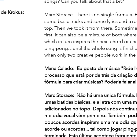
songs? Can you talk about that a bit?
e de Krokus:
Marc Storace- There is no single formula. 
some basic tracks and some lyrics and a 
top. Then we took it from there. Sometime
first. It can also be a mixture of both whe
which in turn inspires the next chord or c
ping-pong…until the whole song is finish
when only two creative people work in th
Maria Calado: Eu gosto da música "Ride In
processo que está por de trás da criação
fórmula para criar músicas? Poderia falar a
Marc Storace: Não há uma unica fórmula. 
umas batidas básicas, e a letra com uma m
adicionados no topo. Depois nós continuamo
melodia vocal vêm primeiro. Também pod
poucos acordes inspiram uma melodia que
acorde ou acordes... tal como jogar ping-po
terminada. Esta última acontece frequen