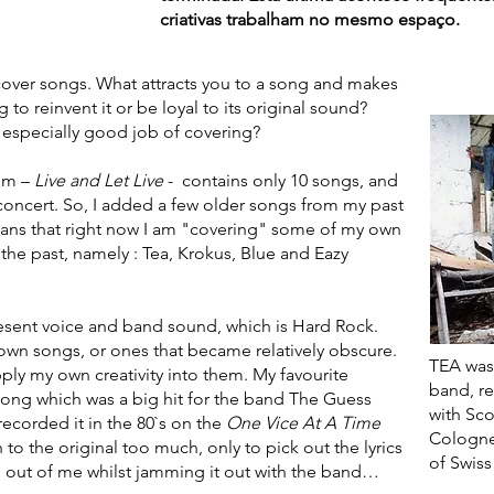
criativas trabalham no mesmo espaço.
cover songs. What attracts you to a song and makes
 to reinvent it or be loyal to its original sound?
especially good job of covering?
bum –
Live and Let Live
- contains only 10 songs, and
 concert. So, I added a few older songs from my past
means that right now I am "covering" some of my own
the past, namely : Tea, Krokus, Blue and Eazy
resent voice and band sound, which is Hard Rock.
known songs, or ones that became relatively obscure.
TEA was 
ly my own creativity into them. My favourite
band, r
ng which was a big hit for the band The Guess
with Sco
ecorded it in the 80`s on the
One Vice At A Time
Cologne
n to the original too much, only to pick out the lyrics
of Swiss
 out of me whilst jamming it out with the band…