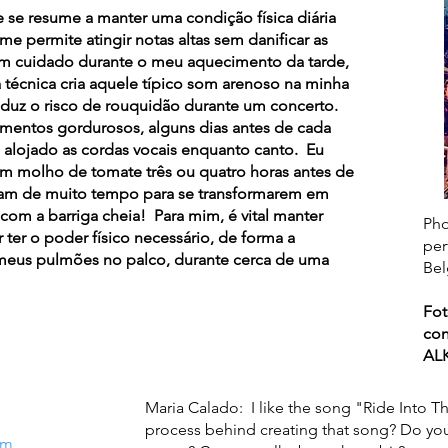
se resume a manter uma condição física diária
e permite atingir notas altas sem danificar as
com cuidado durante o meu aquecimento da tarde,
 técnica cria aquele típico som arenoso na minha
eduz o risco de rouquidão durante um concerto.
alimentos gordurosos, alguns dias antes de cada
e alojado as cordas vocais enquanto canto. Eu
 molho de tomate três ou quatro horas antes de
isam de muito tempo para se transformarem em
com a barriga cheia! Para mim, é vital manter
Pho
 ter o poder físico necessário, de forma a
per
 meus pulmões no palco, durante cerca de uma
Be
Fot
con
ALK
Maria Calado: I like the song "Ride Into Th
process behind creating that song? Do you 
om