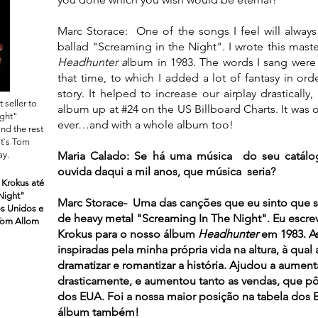
Marc Storace: One of the songs I feel will alway
ballad "Screaming in the Night". I wrote this mast
Headhunter a
lbum in 1983. The words I sang were 
that time, to which I added a lot of fantasy in or
story. It helped to increase our airplay drasticall
 seller to
album up at #24 on the US Billboard Charts. It was 
ight"
ever…and with a whole album too!
a
nd the rest
st`s Tom
ay.
Maria Calado:
Se há uma música do seu catálog
ouvida daqui a mil anos, que música seria?
 Krokus até
Night"
Marc Storace- Uma das canções que eu sinto que s
os Unidos e
de heavy metal "Screaming In The Night". Eu escre
 Tom Allom
Krokus para o nosso álbum
Headhunter
em 1983. A
inspiradas pela minha própria vida na altura, à qual 
dramatizar e romantizar a história. Ajudou a aume
drasticamente, e aumentou tanto as vendas, que pô
dos EUA. Foi a nossa maior posição na tabela dos
álbum também!