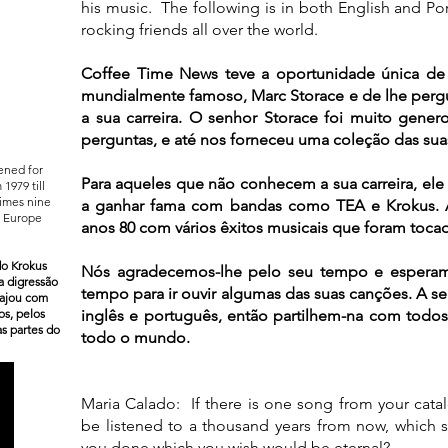
his music. The following is in both English and Por
rocking friends all over the world.
Coffee Time News teve a oportunidade única de 
mundialmente famoso, Marc Storace e de lhe pergunt
a sua carreira. O senhor Storace foi muito
genero
perguntas, e até nos forneceu uma coleção das suas 
ened for
Para aqueles que não conhecem a sua carreira, ele 
1979 till
times nine
a ganhar fama com bandas como TEA e Krokus. A
, Europe
anos 80 com vários êxitos musicais que foram toca
o Krokus
Nós agradecemos-lhe pelo seu tempo e esperam
a digressão
tempo para ir ouvir algumas das suas canções. A se
iajou com
os, pelos
inglês e português, então partilhem-na com todo
s partes do
todo o mundo.
Maria Calado: If there is one song from your cat
be listened to a thousand years from now, which
you done which you wish would be eternal?