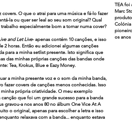
TEA foi 
Marc St
 covers. O que o atrai para uma música e fá-lo fazer
produtor
ntá-la ou quer ser leal ao seu som original? Qual
Colónia
 trabalho especialmente bom a tornar numa cover?
pioneir
os anos 
ive and Let Live
- apenas contém 10 canções, e isso
de 2 horas. Então eu adicionei algumas canções
a para a minha setlist presente. Isto significa que
umas das minhas próprias canções das bandas onde
e: Tea, Krokus, Blue e Eazy Money.
quar a minha presente voz e o som da minha banda,
iro fazer covers de canções menos conhecidas. Isso
a minha própria criatividade. O meu exemplo
 canção que foi um grande sucesso para a banda
s gravou-a nos anos 80 no álbum One Vice At A
ito o original, apenas para escolher a letra e isso
 enquanto relaxava com a banda... enquanto estava