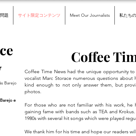
問題
サイト限定コンテンツ
Meet Our Journalists
私たち
ce
Coffee Ti
w
Coffee Time News had the unique opportunity to 
vocalist Marc Storace numerous questions about h
ás Barejo
kind enough to not only answer them, but provid
photos.
 Barejo e
For those who are not familiar with his work, he h
gaining fame with bands such as TEA and Krokus. 
1980s with several hit songs which were played regu
We thank him for his time and hope our readers wil