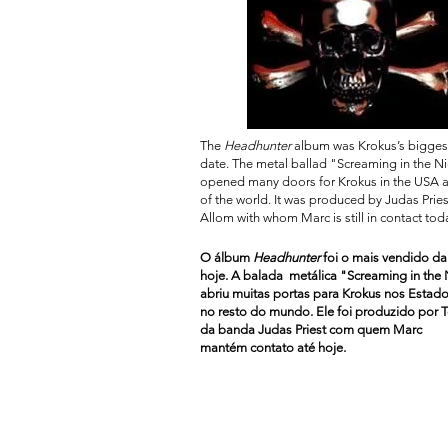
The
Headhunter
album was Krokus’s biggest
date. The metal ballad "Screaming in the N
opened many doors for Krokus in the USA 
of the world. It was produced by Judas Prie
Allom with whom Marc is still in contact tod
O álbum
Headhunter
foi o mais vendido da
hoje. A balada metálica "Screaming in the 
abriu muitas portas para Krokus nos Estad
no resto do mundo.
Ele foi produzido por
da banda Judas Priest com quem Marc
mantém
contato até hoje.