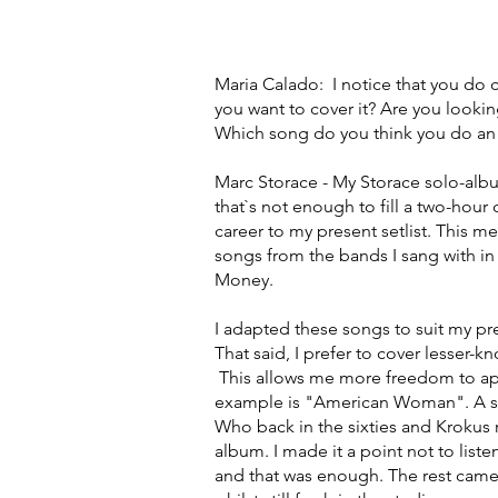
Maria Calado: I notice that you do 
you want to cover it? Are you looking
Which song do you think you do an 
Marc Storace - My Storace solo-al
that`s not enough to fill a two-hour
career to my present setlist. This 
songs from the bands I sang with in 
Money.
I adapted these songs to suit my p
That said, I prefer to cover lesser-
This allows me more freedom to app
example is "American Woman". A so
Who back in the sixties and Krokus r
album. I made it a point not to liste
and that was enough. The rest came