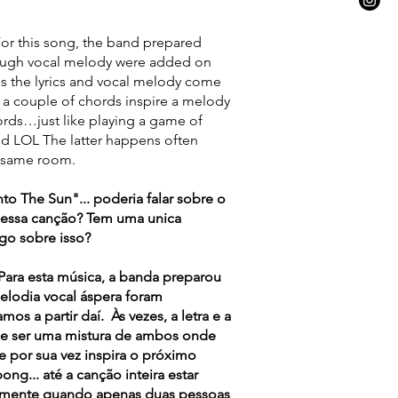
For this song, the band prepared
rough vocal melody were added on
s the lyrics and vocal melody come
re a couple of chords inspire a melody
hords…just like playing a game of
ed LOL The latter happens often
e same room.
to The Sun"... poderia falar sobre o
 dessa canção? Tem uma unica
lgo sobre isso?
Para esta música, a banda preparou
elodia vocal áspera foram
s a partir daí. Às vezes, a letra e a
e ser uma mistura de ambos onde
 por sua vez inspira o próximo
ng... até a canção inteira estar
temente quando apenas duas pessoas