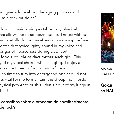
r give advice about the aging process and
 as a rock musician?
s down to maintaining a stable daily physical
hat allows me to squeeze out loud notes without
is carefully during my afternoon warm-up before
ates that typical gritty sound in my voice and
anger of hoarseness during a concert.
tty food a couple of days before each gig. This
 of my vocal chords whilst singing. I enjoy a
o sauce three to four hours before a
Krokus 
ch time to turn into energy and one should not
HALLEN
’s vital for me to maintain this discipline in order
ysical power to push all that air out of my lungs at
Krokus 
half!
no HAL
 conselhos sobre o processo de envelhecimento
de rock?