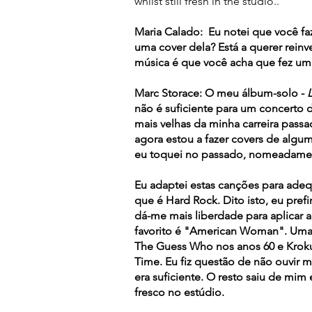
whilst still fresh in the studio..
Maria Calado:
Eu notei que você faz
uma cover dela? Está a querer reinve
música é que você acha que fez um
Marc Storace: O meu álbum-solo -
L
não é suficiente para um concerto 
mais velhas da minha carreira passad
agora estou a fazer covers de alg
eu toquei no passado, nomeadament
Eu adaptei estas canções para ade
que é Hard Rock. Dito isto, eu pref
dá-me mais liberdade para aplicar 
favorito é "American Woman". Uma
The Guess Who nos anos 60 e Kroku
Time. Eu fiz questão de não ouvir mu
era suficiente. O resto saiu de mim
fresco no estúdio.